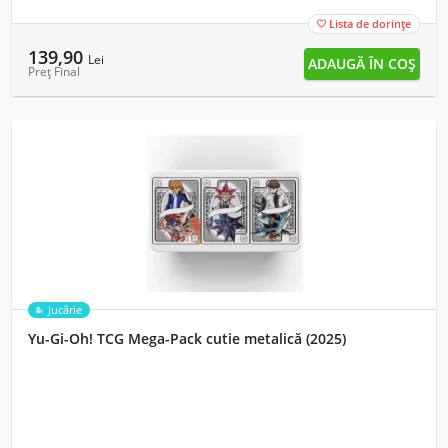
Lista de dorințe

139,90
Lei
Preț Final
Jucărie
Yu-Gi-Oh! TCG Mega-Pack cutie metalică (2025)