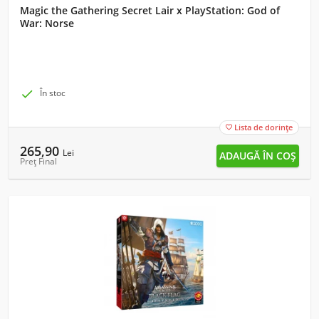
Magic the Gathering Secret Lair x PlayStation: God of
War: Norse

În stoc
Lista de dorințe

265,90
Lei
Preț Final