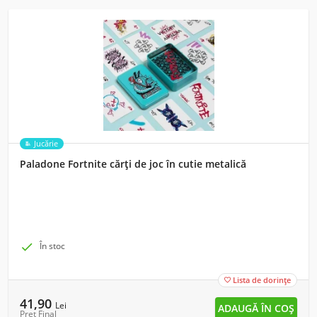
Jucărie
Paladone Fortnite cărți de joc în cutie metalică

În stoc
Lista de dorințe

41,90
Lei
Preț Final