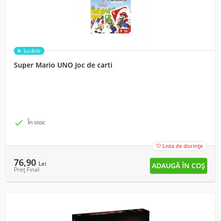
Jucărie
Super Mario UNO Joc de carti

În stoc
Lista de dorințe

76,90
Lei
Preț Final