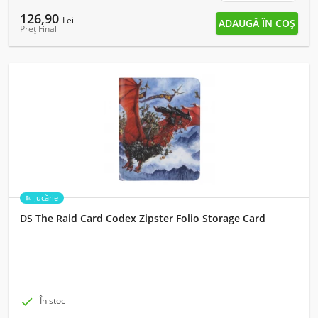
126,90
Lei
Preț Final
Jucărie
DS The Raid Card Codex Zipster Folio Storage Card

În stoc