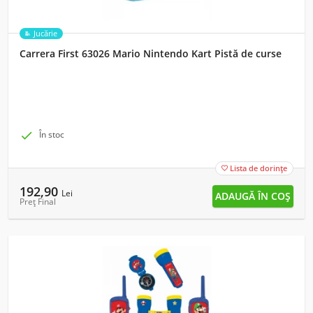
Jucărie
Carrera First 63026 Mario Nintendo Kart Pistă de curse

În stoc
Lista de dorințe

192,90
Lei
Preț Final