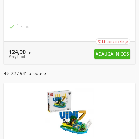

În stoc
Lista de dorințe

124,90
Lei
Preț Final
49–72 / 541 produse