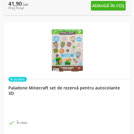
41,90
Lei
Preț Final
Jucărie
Paladone Minecraft set de rezervă pentru autocolante
3D

În stoc