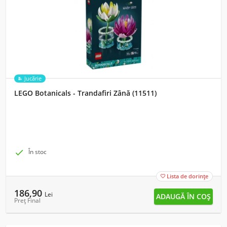
Jucărie
LEGO Botanicals - Trandafiri Zână (11511)

În stoc
Lista de dorințe

186,90
Lei
Preț Final