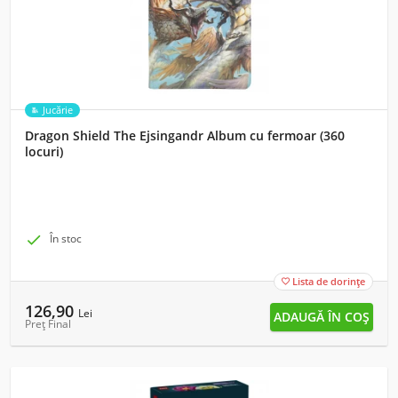
Jucărie
Dragon Shield The Ejsingandr Album cu fermoar (360
locuri)

În stoc
Lista de dorințe

126,90
Lei
Preț Final