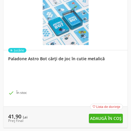
Jucărie
Paladone Astro Bot cărți de joc în cutie metalică

În stoc
Lista de dorințe

41,90
Lei
Preț Final