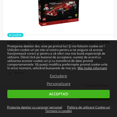
Jucărie
LEGO Icons - Ferrari F2004 și Michael Schumacher (11375)
Protejarea datelor dvs. este pe primul loc! Și noi folosim cookie-uri !
Utilizăm cookie-uri pe site-ul nostru pentru a ne asigura că acesta
funcționează corect și pentru a vă oferi cea mai bună experiență de
utilizare. Dând click pe butonul de acceptare, sunteți de acord cu
utilizarea acestor cookie-uri și cu transferul de date privind
comportamentele. Vă puteți modifica preferințele privind cookie-urile
în orice moment, utilizând butoanele de mai jos.
Mai multe informații

În stoc
Excludere
Personalizare
Lista de dorințe

413,90
ACCEPTAȚI
Lei
Preț Final
Protecția datelor cu caracter personal
Politica de utilizare Cookie-uri
Termeni și condiții