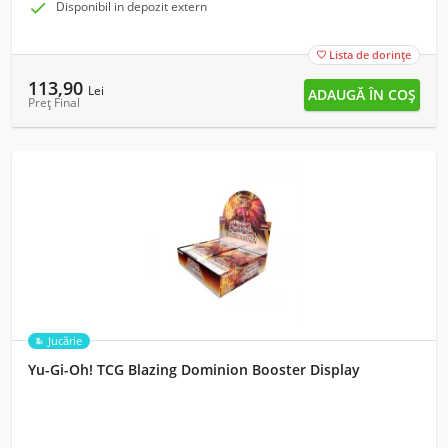

Disponibil in depozit extern
Lista de dorințe

113,90
Lei
Preț Final
Jucărie
Yu-Gi-Oh! TCG Blazing Dominion Booster Display