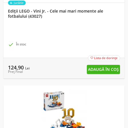
Jucărie
Ediții LEGO - Vini Jr. - Cele mai mari momente ale
fotbalului (43027)

În stoc
Lista de dorințe

124,90
Lei
Preț Final