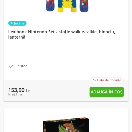
Jucărie
Lexibook Nintendo Set - stație walkie-talkie, binoclu,
lanternă

În stoc
Lista de dorințe

153,90
Lei
Preț Final