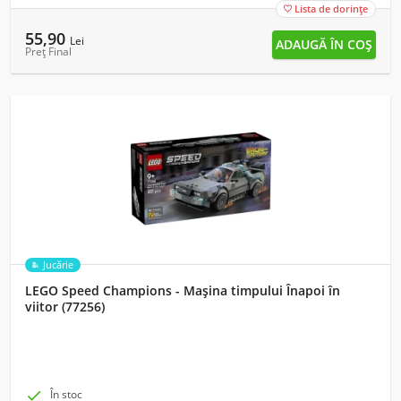
Lista de dorințe

55,90
Lei
Preț Final
Jucărie
LEGO Speed Champions - Mașina timpului Înapoi în
viitor (77256)

În stoc