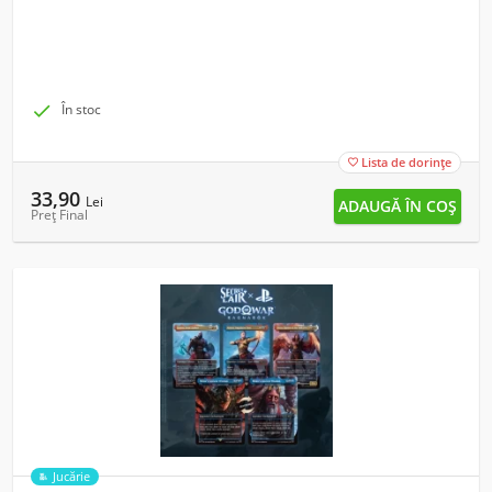

În stoc
Lista de dorințe

33,90
Lei
Preț Final
Jucărie