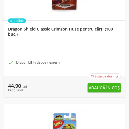
Jucărie
Dragon Shield Classic Crimson Huse pentru cărți (100
buc.)

Disponibil in depozit extern
Lista de dorințe

44,90
Lei
Preț Final