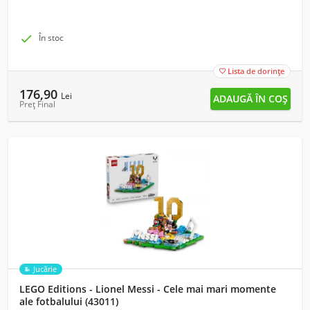

În stoc
Lista de dorințe

176,90
Lei
Preț Final
Jucărie
LEGO Editions - Lionel Messi - Cele mai mari momente
ale fotbalului (43011)