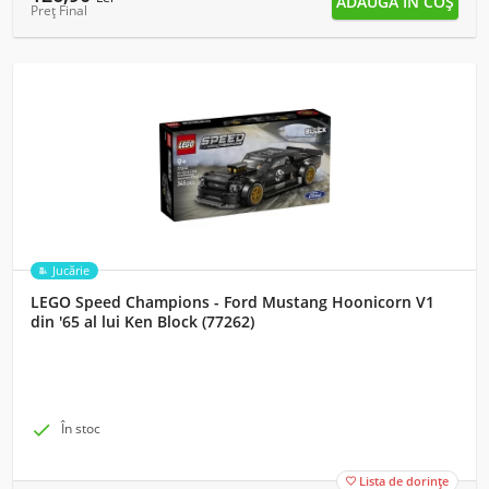
Preț Final
Jucărie
LEGO Speed Champions - Ford Mustang Hoonicorn V1
din '65 al lui Ken Block (77262)

În stoc
Lista de dorințe
