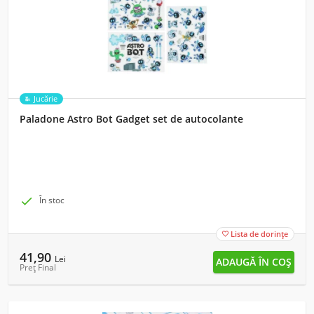
Jucărie
Paladone Astro Bot Gadget set de autocolante

În stoc
Lista de dorințe

41,90
Lei
Preț Final