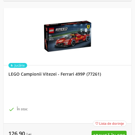
Jucărie
LEGO Campionii Vitezei - Ferrari 499P (77261)

În stoc
Lista de dorințe

126,90
Lei