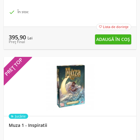

În stoc
Lista de dorințe

395,90
Lei
Preț Final
PREȚ TOP
Jucărie
Muza 1 - Inspiratii