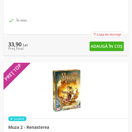

În stoc
Lista de dorințe

33,90
Lei
Preț Final
PREȚ TOP
Jucărie
Muza 2 - Renasterea