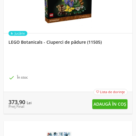
Jucărie
LEGO Botanicals - Ciuperci de pădure (11505)

În stoc
Lista de dorințe

373,90
Lei
Preț Final