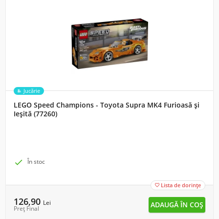
Jucărie
LEGO Speed Champions - Toyota Supra MK4 Furioasă și
Ieșită (77260)

În stoc
Lista de dorințe

126,90
Lei
Preț Final