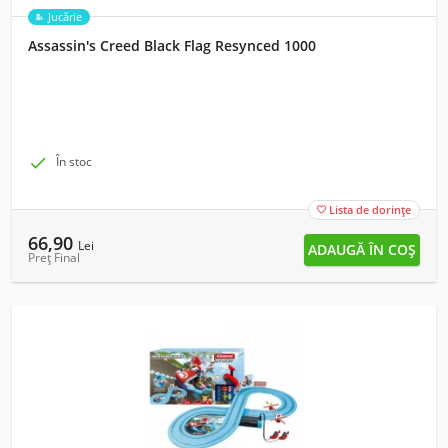
Jucărie
Assassin's Creed Black Flag Resynced 1000

În stoc
Lista de dorințe

66,90
Lei
Preț Final