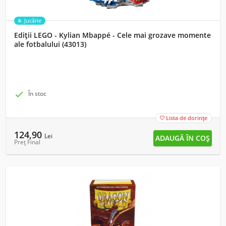
Jucărie
Ediții LEGO - Kylian Mbappé - Cele mai grozave momente
ale fotbalului (43013)

În stoc
Lista de dorințe

124,90
Lei
Preț Final