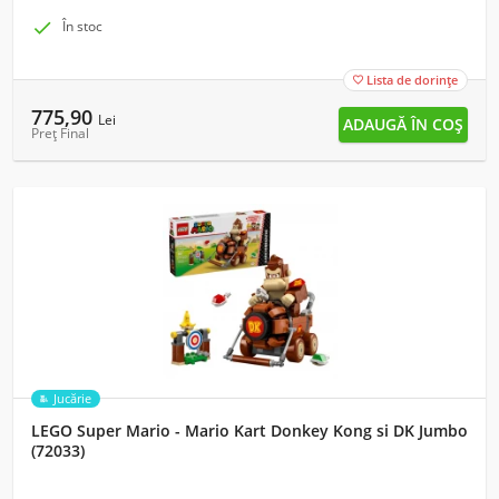

În stoc
Lista de dorințe

775,90
Lei
Preț Final
Jucărie
LEGO Super Mario - Mario Kart Donkey Kong si DK Jumbo
(72033)