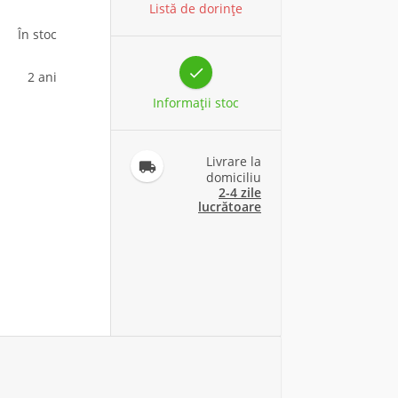
Listă de dorințe
În stoc

2 ani
Informaţii stoc
Livrare la

domiciliu
2-4 zile
lucrătoare