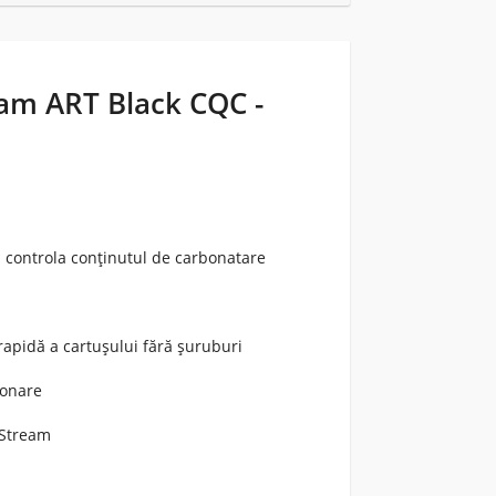
eam ART Black CQC -
 controla conținutul de carbonatare
rapidă a cartuşului fără şuruburi
ionare
aStream
m