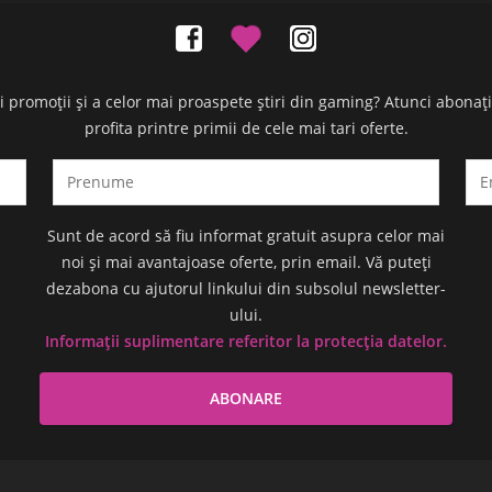
oi promoții și a celor mai proaspete știri din gaming? Atunci abonaț
profita printre primii de cele mai tari oferte.
Sunt de acord să fiu informat gratuit asupra celor mai
noi și mai avantajoase oferte, prin email. Vă puteți
dezabona cu ajutorul linkului din subsolul newsletter-
ului.
Informații suplimentare referitor la protecția datelor.