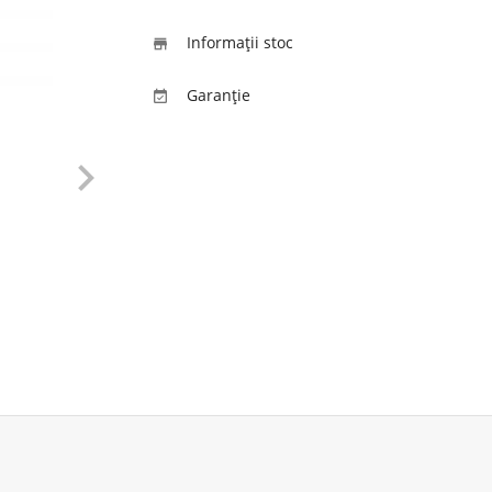
Informaţii stoc

Garanție

