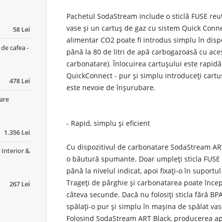
Pachetul SodaStream include o sticlă FUSE reutil
vase și un cartuş de gaz cu sistem Quick Conne
58 Lei
alimentar CO2 poate fi introdus simplu în dispo
de cafea -
până la 80 de litri de apă carbogazoasă cu aces
carbonatare). Înlocuirea cartuşului este rapidă
QuickConnect - pur şi simplu introduceţi cartuş
478 Lei
este nevoie de înșurubare.
oare
- Rapid, simplu și eficient
1.356 Lei
Cu dispozitivul de carbonatare SodaStream ART
Interior &
o băutură spumante. Doar umpleți sticla FUSE d
până la nivelul indicat, apoi fixați-o în suport
Trageți de pârghie și carbonatarea poate încep
267 Lei
câteva secunde. Dacă nu folosiți sticla fără B
spălați-o pur și simplu în mașina de spălat vase
Folosind SodaStream ART Black, producerea ap