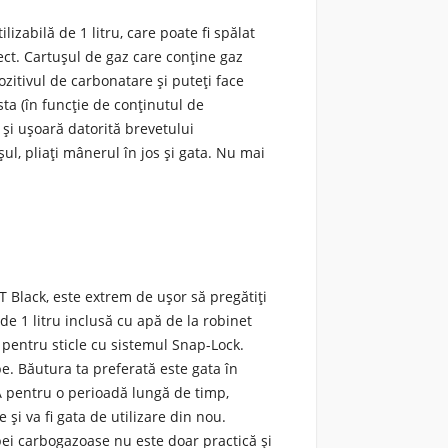
izabilă de 1 litru, care poate fi spălat
ct. Cartușul de gaz care conține gaz
zitivul de carbonatare și puteți face
ta (în funcție de conținutul de
 şi uşoară datorită brevetului
ul, pliaţi mânerul în jos şi gata. Nu mai
 Black, este extrem de ușor să pregătiți
e 1 litru inclusă cu apă de la robinet
ul pentru sticle cu sistemul Snap-Lock.
e. Băutura ta preferată este gata în
PA pentru o perioadă lungă de timp,
 și va fi gata de utilizare din nou.
ei carbogazoase nu este doar practică și