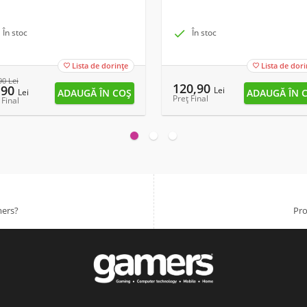
În stoc

În stoc
Lista de dorințe
Lista de dori


90
Lei
120,90
,90
Lei
Lei
Preț Final
 Final
mers?
Pro