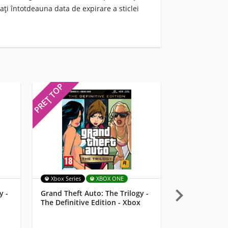
ați întotdeauna data de expirare a sticlei
PREȚ TOP
PREȚ TOP
Xbox Series
XBOX ONE
MULTI

y -
Grand Theft Auto: The Trilogy -
Starlink: Batt
The Definitive Edition - Xbox
Lemay Pilot 