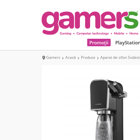
Promoții
PlayStatio
Gamers
Acasă
Produse
Aparat de sifon Soda



