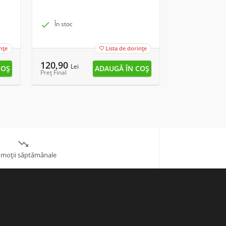

În stoc

În stoc
nțe
Lista de dorințe

120,90
13,90
Lei
Lei
Preț Final
Preț Final

moții săptămânale