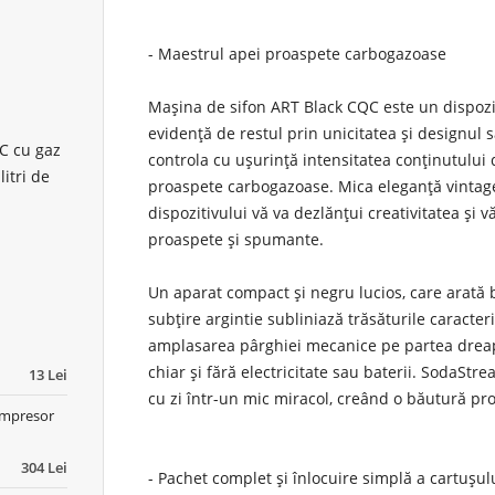
- Maestrul apei proaspete carbogazoase
Mașina de sifon ART Black CQC este un dispozit
evidență de restul prin unicitatea și designu
C cu gaz
controla cu ușurință intensitatea conținutului 
itri de
proaspete carbogazoase. Mica eleganță vinta
dispozitivului vă va dezlănțui creativitatea și 
proaspete și spumante.
Un aparat compact și negru lucios, care arată 
subțire argintie subliniază trăsăturile caracter
amplasarea pârghiei mecanice pe partea drea
chiar și fără electricitate sau baterii. SodaSt
13 Lei
cu zi într-un mic miracol, creând o băutură p
ompresor
304 Lei
- Pachet complet și înlocuire simplă a cartuşul