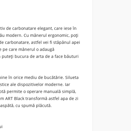
iv de carbonatare elegant, care iese în
l său modern. Cu mânerul ergonomic, poți
de carbonatare, astfel vei fi stăpânul apei
ge pe care mânerul o adaugă
vă puteți bucura de arta de a face băuturi
bine în orice mediu de bucătărie. Silueta
istice ale dispozitivelor moderne. Iar
ptă permite o operare manuală simplă,
ream ART Black transformă astfel apa de zi
roaspătă, cu spumă plăcută.
ui