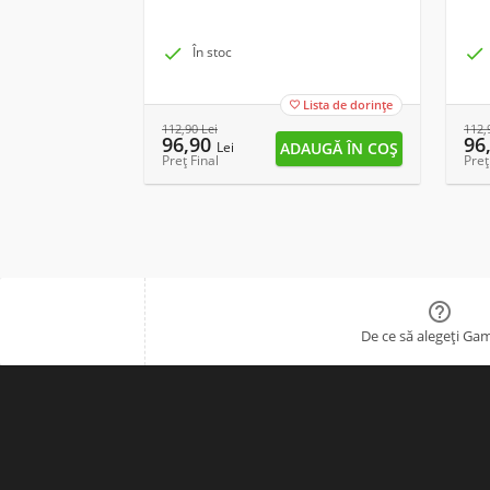

În stoc

Lista de dorințe

112,90
Lei
112,
96,90
96
Lei
Preț Final
Preț

De ce să alegeți Ga