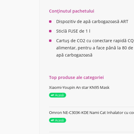
Conținutul pachetului
Dispozitiv de apă carbogazoasă ART
Sticlă FUSE de 1 l
Cartuș de CO2 cu conectare rapidă CQ
alimentar, pentru a face până la 80 de l
apă carbogazoasă
Top produse ale categoriei
Xiaomi-Youpin An star KN95 Mask
Acasă
Omron NE-C303K-KDE Nami Cat Inhalator cu c
Acasă