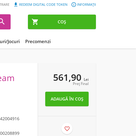


STRARE
REDEEM DIGITAL CODE TOKEN
INFORMAȚII


COȘ
ri/Jocuri
Precomenzi
561,90
ream
Lei
Preț Final
42004916

00208899