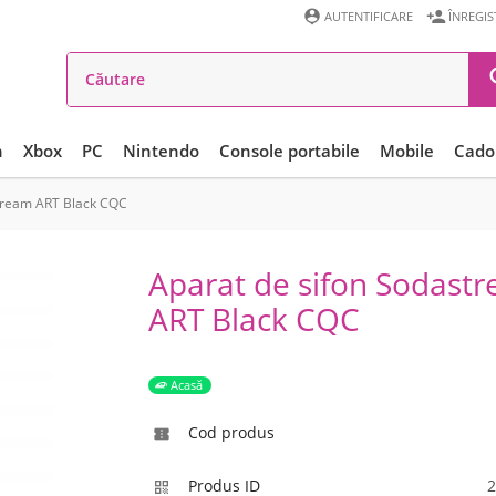


AUTENTIFICARE
ÎNREGI
n
Xbox
PC
Nintendo
Console portabile
Mobile
Cadou
stream ART Black CQC
Aparat de sifon Sodast
ART Black CQC
Acasă
Cod produs

Produs ID
2
