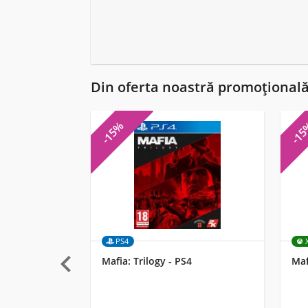
Din oferta noastră promoțional
-15%
-1
PS4

Mafia: Trilogy - PS4
Maf