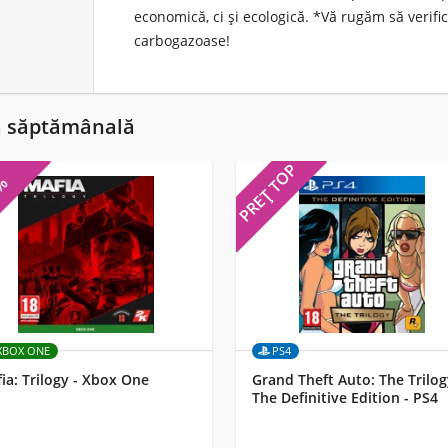
economică, ci și ecologică. *Vă rugăm să verific
carbogazoase!
ă săptămânală
PREȚ TOP
5%
XBOX ONE
PS4
ia: Trilogy - Xbox One
Grand Theft Auto: The Trilog
The Definitive Edition - PS4